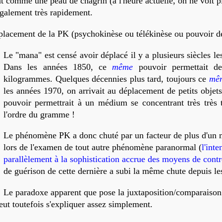
 comme une peau de chagrin (à l'heure actuelle, on ne voit pl
également très rapidement.
déplacement de la PK (psychokinèse ou télékinèse ou pouvoir de 
Le "mana" est censé avoir déplacé il y a plusieurs siècles le
Dans les années 1850, ce
même
pouvoir permettait de
kilogrammes. Quelques décennies plus tard, toujours ce
mê
les années 1970, on arrivait au déplacement de petits objets
pouvoir permettrait à un médium se concentrant très très t
l'ordre du gramme !
Le phénomène PK a donc chuté par un facteur de plus d'un mi
lors de l'examen de tout autre phénomène paranormal (
l'int
parallèlement à la sophistication accrue des moyens de contr
de guérison de cette dernière a subi la même chute depuis les
Le paradoxe apparent que pose la juxtaposition/comparaison
ut toutefois s'expliquer assez simplement.