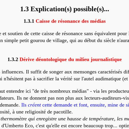
1.3 Explication(s) possible(s)...
1.3.1
Caisse de résonance des médias
et soutien de cette caisse de résonance sans équivalent pour 
 simple petit gourou de village, qui au début du siècle n'aura
1.3.2
Dérive déontologique du milieu journalistique
s influences. Il suffit de songer aux mensonges caractérisés d
n'hésitent pas à sacrifier la vérité sur l'autel audimatique (et
faut entendre ici "de très nombreux médias" - via les producteur
ateurs. Ils ne donnent pas non plus aux lecteurs-auditeurs-visi
ne demande.
Ils
créent
cette demande et font, ensuite, mine de 
sité, à une religiosité de pacotille.
thermomètre qui enregistre une hausse de température, les mé
n d'Umberto Eco, c'est qu'elle est encore beaucoup trop... opt