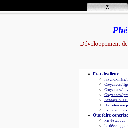
Z
Phéno
Développement de l'
Etat des lieux
Psychokinèse/ 
Croyances / âge
Croyances / ni
Croyances / pro
Sondage SOFR
Une situation 
Explications po
Que faire concrèt
Pas de tabous
Le développemen