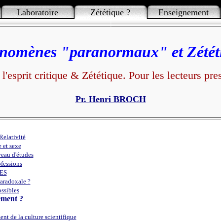
Laboratoire
Zététique ?
Enseignement
mènes
"paranormaux"
et Zé
esprit critique & Zététique. Pour les lecteurs pres
Pr. Henri BROCH
Relativité
 et sexe
veau d'études
fessions
ES
paradoxale ?
ssibles
ement ?
t de la culture scientifique